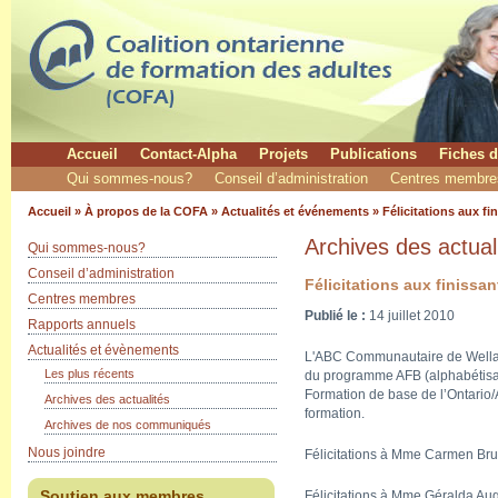
Accueil
Contact-Alpha
Projets
Publications
Fiches d
Qui sommes-nous?
Conseil d’administration
Centres membre
Accueil
»
À propos de la COFA
»
Actualités et événements
» Félicitations aux f
Archives des actual
Qui sommes-nous?
Conseil d’administration
Félicitations aux finiss
Centres membres
Publié le :
14 juillet 2010
Rapports annuels
Actualités et évènements
L'ABC Communautaire de Welland 
Les plus récents
du programme AFB (alphabétisat
Formation de base de l’Ontario
Archives des actualités
formation.
Archives de nos communiqués
Nous joindre
Félicitations à Mme Carmen Brun
Félicitations à Mme Géralda A
Soutien aux membres