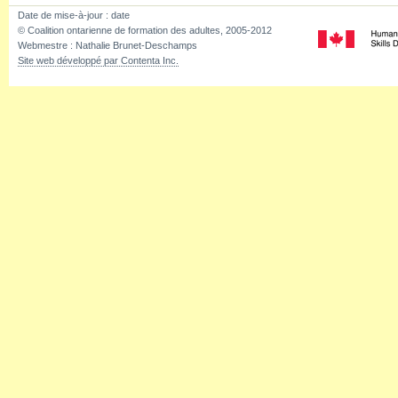
Date de mise-à-jour :
date
© Coalition ontarienne de formation des adultes, 2005-2012
Webmestre : Nathalie Brunet-Deschamps
Site web développé par Contenta Inc.