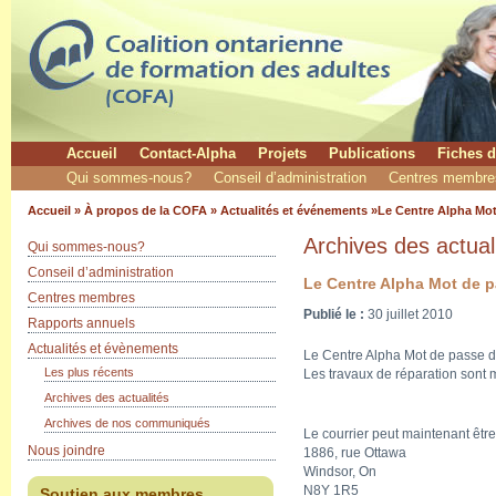
Accueil
Contact-Alpha
Projets
Publications
Fiches d
Qui sommes-nous?
Conseil d’administration
Centres membre
Accueil
»
À propos de la COFA
»
Actualités et événements
»Le Centre Alpha Mot
Archives des actual
Qui sommes-nous?
Conseil d’administration
Le Centre Alpha Mot de p
Centres membres
Publié le :
30 juillet 2010
Rapports annuels
Actualités et évènements
Le Centre Alpha Mot de passe d
Les plus récents
Les travaux de réparation sont 
Archives des actualités
Archives de nos communiqués
Le courrier peut maintenant êtr
Nous joindre
1886, rue Ottawa
Windsor, On
N8Y 1R5
Soutien aux membres