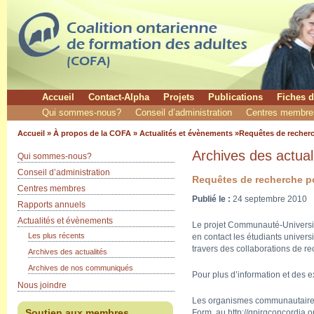
Accueil
Contact-Alpha
Projets
Publications
Fiches d
Qui sommes-nous?
Conseil d’administration
Centres membre
Accueil
»
À propos de la COFA
»
Actualités et évènements
»Requêtes de recher
Archives des actual
Qui sommes-nous?
Conseil d’administration
Requêtes de recherche 
Centres membres
Publié le :
24 septembre 2010
Rapports annuels
Actualités et évènements
Le projet Communauté-Universi
Les plus récents
en contact les étudiants univer
travers des collaborations de re
Archives des actualités
Archives de nos communiqués
Pour plus d’information et des e
Nous joindre
Les organismes communautaires 
Form, au
http://qpirgconcordia.
Soutien aux membres