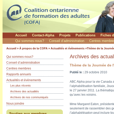
Accueil
Contact-Alpha
Projets
Publications
Fiches d
Qui sommes-nous?
Conseil d’administration
Centres membre
Accueil
»
À propos de la COFA
»
Actualités et évènements
»Thème de la Journée 
Archives des actual
Qui sommes-nous?
Conseil d’administration
Thème de la Journée de l'
Centres membres
Publié le :
29 octobre 2010
Rapports annuels
Actualités et évènements
ABC Alpha pour la vie Canada a
Les plus récents
l’alphabétisation familiale,
Jouon
le 27 janvier 2011. La thématiq
Archives des actualités
qu’avec les voisins.
Archives de nos communiqués
Nous joindre
Mme Margaret Eaton, présidente
seulement de rassembler des ge
l’alphabétisation
peut inclure to
Soutien aux membres