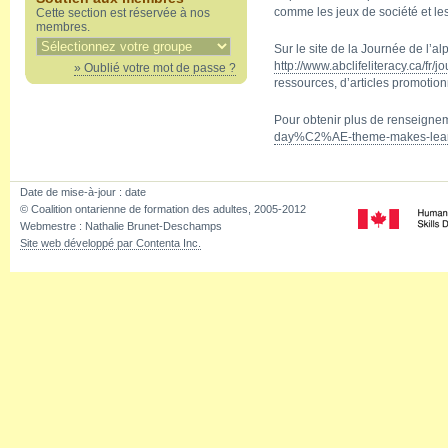
comme les jeux de société et les 
Cette section est réservée à nos
membres.
Sur le site de la Journée de l’al
http://www.abclifeliteracy.ca/fr
» Oublié votre mot de passe ?
ressources, d’articles promotio
Pour obtenir plus de renseign
day%C2%AE-theme-makes-learn
Date de mise-à-jour :
date
© Coalition ontarienne de formation des adultes, 2005-2012
Webmestre : Nathalie Brunet-Deschamps
Site web développé par Contenta Inc.