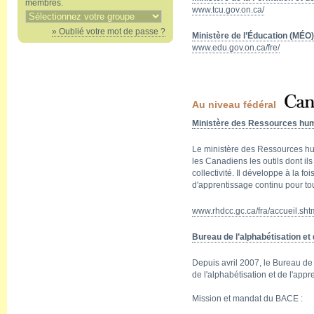
membres.
www.tcu.gov.on.ca/
» Oublié votre mot de passe ?
Ministère de l’Éducation (MÉO)
www.edu.gov.on.ca/fre/
Au niveau fédéral
Ministère des Ressources h
Le ministère des Ressources h
les Canadiens les outils dont il
collectivité. Il développe à la f
d'apprentissage continu pour to
www.rhdcc.gc.ca/fra/accueil.sht
Bureau de l’alphabétisation e
Depuis avril 2007, le Bureau de
de l'alphabétisation et de l'app
Mission et mandat du BACE :