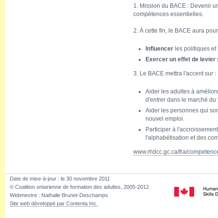
1. Mission du BACE : Devenir un «
compétences essentielles.
2. À cette fin, le BACE aura pour
Influencer
les politiques et 
Exercer un effet de levier
3. Le BACE mettra l'accent sur :
Aider les adultes à amélior
d'entrer dans le marché du t
Aider les personnes qui son
nouvel emploi.
Participer à l'accroissement 
l'alphabétisation et des co
www.rhdcc.gc.ca/fra/competence
Date de mise-à-jour :
le 30 novembre 2011
© Coalition ontarienne de formation des adultes, 2005-2012
Webmestre : Nathalie Brunet-Deschamps
Site web développé par Contenta Inc.