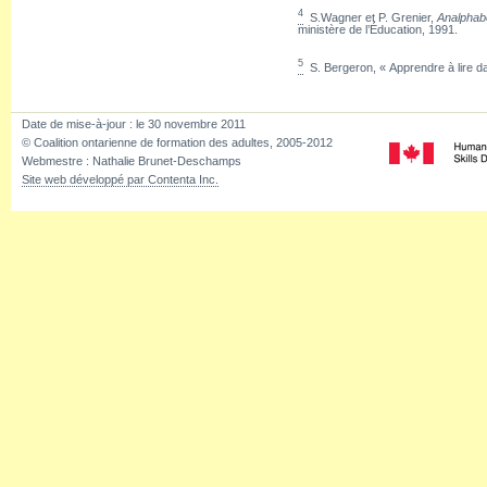
4
S.Wagner et P. Grenier,
Analphabé
ministère de l’Éducation, 1991.
5
S. Bergeron, « Apprendre à lire da
Date de mise-à-jour :
le 30 novembre 2011
© Coalition ontarienne de formation des adultes, 2005-2012
Webmestre : Nathalie Brunet-Deschamps
Site web développé par Contenta Inc.