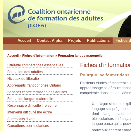
Accueil
Contact-Alpha
Projets
Publications
Fiches d
Accueil
»
Fiches d'information
»
Formation langue maternelle
Fiches d’informati
Littératie compétences essentielles
Formation des adultes
Pourquoi se former dans 
Niveaux de littératie
Plusieurs études démontrent q
Apprenants francophones Ontario
apprentissage se déroule dans 
Services centre formation des adultes
compétente dans une deuxième
Formation langue maternelle
Une façon simple d’exp
Reconnaître difficulté lire écrire
langage s’imprègnent dan
Intervenir difficulté lire écrire
dont la langue maternelle
été scolarisés en frança
Autres faits divers
langue parce qu’ils peuv
Canadiens peu scolarisés
nouveaux apprentissag