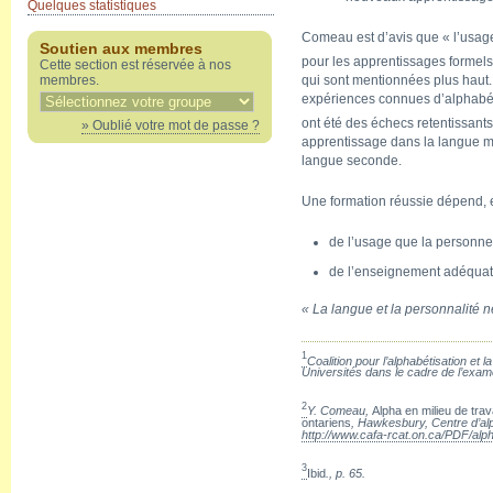
Quelques statistiques
Comeau est d’avis que « l’usage
Soutien aux membres
pour les apprentissages formels
Cette section est réservée à nos
qui sont mentionnées plus haut. I
membres.
expériences connues d’alphabét
ont été des échecs retentissants
» Oublié votre mot de passe ?
apprentissage dans la langue mat
langue seconde.
Une formation réussie dépend, e
de l’usage que la personne
de l’enseignement adéquat d
« La langue et la personnalité n
1
Coalition pour l’alphabétisation et
Universités dans le cadre de l’exam
2
Y.
Comeau,
Alpha en milieu de trav
ontariens
, Hawkesbury, Centre d’alph
http://www.cafa-rcat.on.ca/PDF/a
3
Ibid
., p. 65.