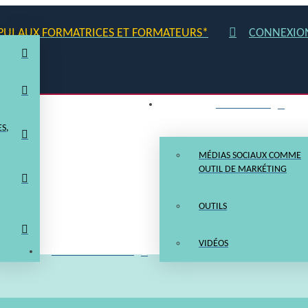
PUI AUX FORMATRICES ET FORMATEURS*
CONNEXIO
MARKÉTING
S,
MÉDIAS SOCIAUX COMME
OUTIL DE MARKÉTING
OUTILS
VIDÉOS
L’AFB EN ONTARIO