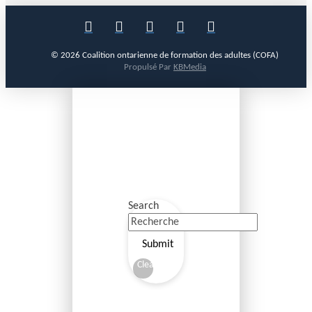
© 2026 Coalition ontarienne de formation des adultes (COFA)
Propulsé Par
KBMedia
Search
Submit
Clear