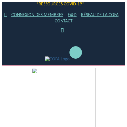
*RESSOURCES COVID-19*
CONNEXION DES MEMBRES
F@D
RÉSEAU DE LA COFA
CONTACT