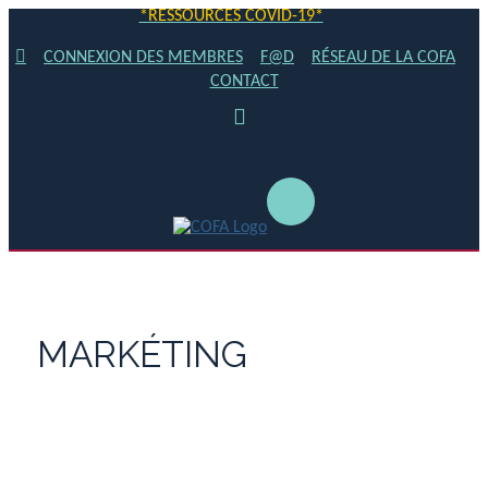
*RESSOURCES COVID-19*
CONNEXION DES MEMBRES
F@D
RÉSEAU DE LA COFA
CONTACT
MARKÉTING