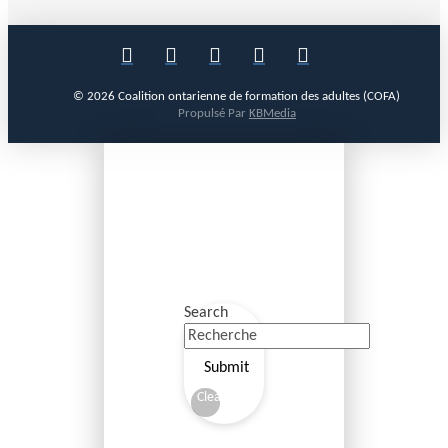
© 2026 Coalition ontarienne de formation des adultes (COFA)
Propulsé Par
KBMedia
Search
Submit
Clear