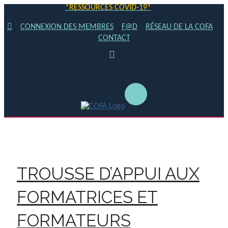
*RESSOURCES COVID-19*
CONNEXION DES MEMBRES
F@D
RÉSEAU DE LA COFA
CONTACT
TROUSSE D’APPUI AUX
FORMATRICES ET
FORMATEURS