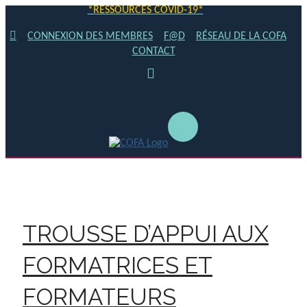
*RESSOURCES COVID-19*
CONNEXION DES MEMBRES
F@D
RÉSEAU DE LA COFA
CONTACT
TROUSSE D’APPUI AUX
FORMATRICES ET
FORMATEURS